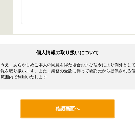
個人情報の取り扱いについて
うえ、あらかじめご本人の同意を得た場合および法令により例外とし
情報を取り扱います。また、業務の受託に伴って委託元から提供される
範囲内で利用いたします
な手段で取得するものとし、法令により例外として扱われるべき場合を
゙本人に通知又は公表します。但し、ご本人から書面で直接取得する場
べき場合を除き、あらかじめご本人の同意を得ることなく第三者に個