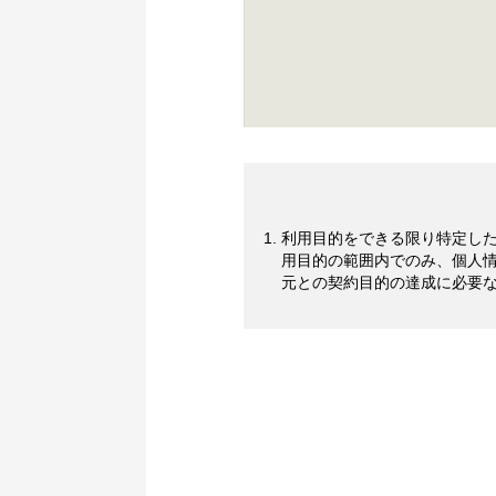
利用目的をできる限り特定した
用目的の範囲内でのみ、個人
元との契約目的の達成に必要な
個人情報を取得する場合、適正
公表するか、取得後速やかにこ
明示します。
法令により例外として取り扱う
せん。