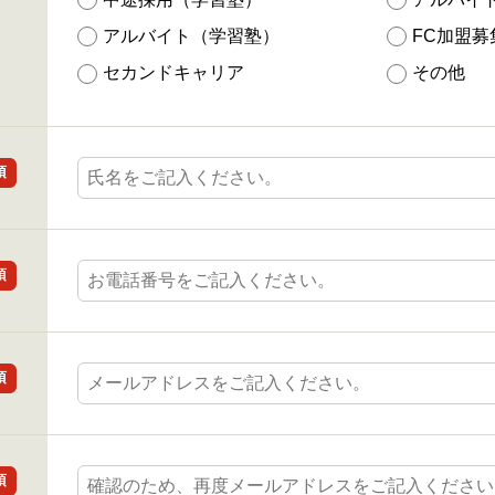
アルバイト（学習塾）
FC加盟募
セカンドキャリア
その他
須
須
須
須