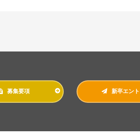
基づきご本人からの開示、訂正等に応じます。
本人からの苦情に対し迅速かつ適切に取り組み、そのための社内体制の
る不正アクセス、個人情報の紛失・破壊・改ざん・漏洩などを防止す
先を監督いたします。
程等を適宜見直し、継続的な改善を行います。
募集要項
新卒エント